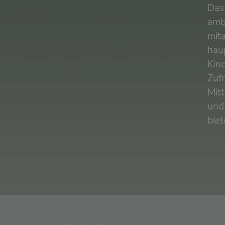
Das 
amb
mit
hau
Kin
Zufr
Mit
und
biet