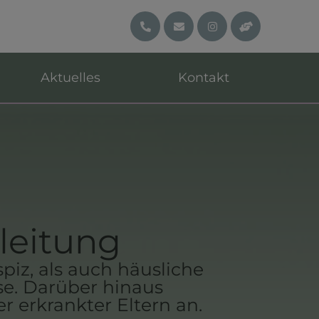
Aktuelles
Kontakt
leitung
iz, als auch häusliche
se. Darüber hinaus
 erkrankter Eltern an.