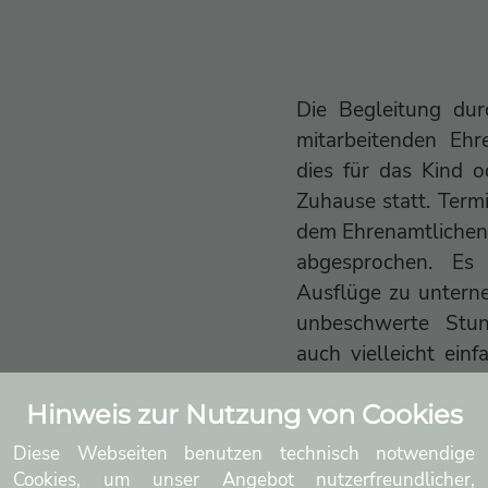
Die Begleitung dur
mitarbeitenden Ehre
dies für das Kind od
Zuhause statt. Term
dem Ehrenamtlichen 
abgesprochen. Es 
Ausflüge zu unterne
unbeschwerte Stu
auch vielleicht ein
sein“ für das Kind
Hinweis zur Nutzung von Cookies
Eltern steht dabei i
Diese Webseiten benutzen technisch notwendige
Cookies, um unser Angebot nutzerfreundlicher,