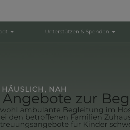
bot
Unterstützen & Spenden
 HÄUSLICH, NAH
 Angebote zur Beg
owohl ambulante Begleitung im Hosp
bei den betroffenen Familien Zuhau
etreuungsangebote für Kinder schwer