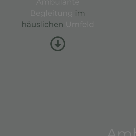
Ambulante
Begleitung
im
häuslichen
Umfeld
Amb