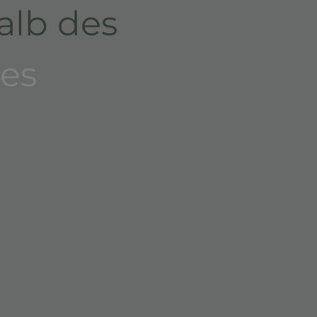
alb des
es