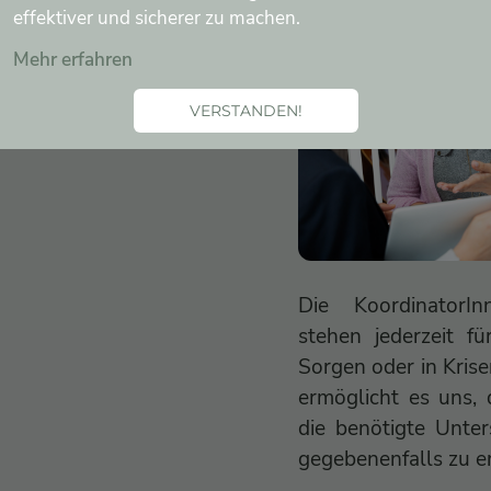
effektiver und sicherer zu machen.
Mehr erfahren
VERSTANDEN!
Die KoordinatorI
stehen jederzeit fü
Sorgen oder in Krise
ermöglicht es uns, 
die benötigte Unter
gegebenenfalls zu e