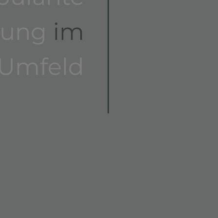
tung
im
Umfeld