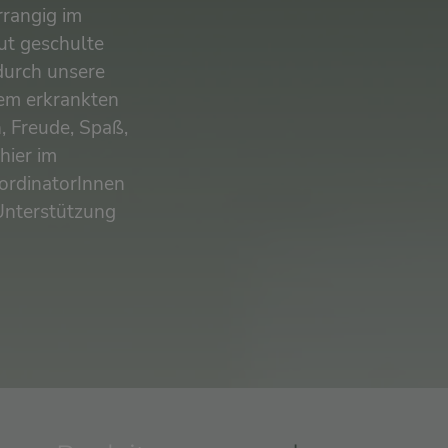
rrangig im
ut geschulte
durch unsere
dem erkrankten
, Freude, Spaß,
hier im
ordinatorInnen
Unterstützung