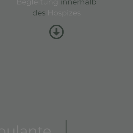
Begleitung
innerhalb
des
Hospizes
ulante