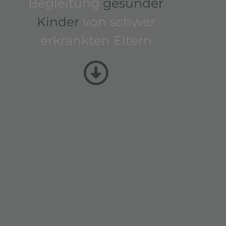
Begleitung
gesunder
Kinder
von schwer
erkrankten Eltern